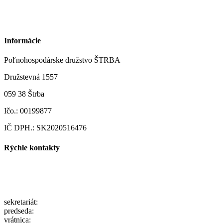
Informácie
Poľnohospodárske družstvo ŠTRBA
Družstevná 1557
059 38 Štrba
Ičo.: 00199877
IČ DPH.: SK2020516476
Rýchle kontakty
pdstrba@gmail.com
info@pdstrba.sk
sekretariát:
052/ 7791200
predseda:
0903/105500
vrátnica:
0910/931112