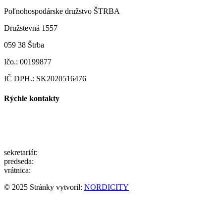
Poľnohospodárske družstvo ŠTRBA
Družstevná 1557
059 38 Štrba
Ičo.: 00199877
IČ DPH.: SK2020516476
Rýchle kontakty
pdstrba@gmail.com
info@pdstrba.sk
sekretariát:
052/ 7791200
predseda:
0903/105500
vrátnica:
0910/931112
© 2025 Stránky vytvoril:
NORDICITY