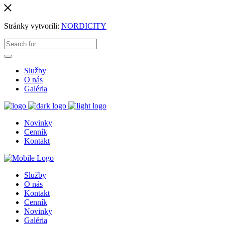
Stránky vytvorili:
NORDICITY
Služby
O nás
Galéria
Novinky
Cenník
Kontakt
Služby
O nás
Kontakt
Cenník
Novinky
Galéria