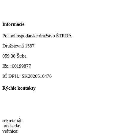
Informácie
Poľnohospodárske družstvo ŠTRBA
Družstevná 1557
059 38 Štrba
Ičo.: 00199877
IČ DPH.: SK2020516476
Rýchle kontakty
pdstrba@gmail.com
info@pdstrba.sk
sekretariát:
052/ 7791200
predseda:
0903/105500
vrátnica:
0910/931112