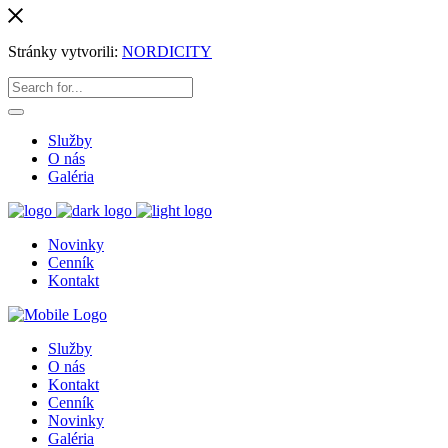
Stránky vytvorili:
NORDICITY
Služby
O nás
Galéria
Novinky
Cenník
Kontakt
Služby
O nás
Kontakt
Cenník
Novinky
Galéria