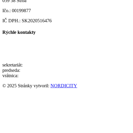
059 38 Štrba
Ičo.: 00199877
IČ DPH.: SK2020516476
Rýchle kontakty
pdstrba@gmail.com
info@pdstrba.sk
sekretariát:
052/ 7791200
predseda:
0903/105500
vrátnica:
0910/931112
© 2025 Stránky vytvoril:
NORDICITY