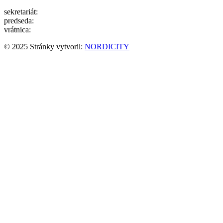
sekretariát:
052/ 7791200
predseda:
0903/105500
vrátnica:
0910/931112
© 2025 Stránky vytvoril:
NORDICITY