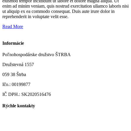
eiusmod tempor incididunt ut labore et dolore magna aliqua. Ut
enim ad minim veniam, quis nostrud exercitation ullamco laboris nisi
ut aliquip ex ea commodo consequat. Duis aute irure dolor in
reprehenderit in voluptate velit esse.
Read More
Informácie
Poľnohospodárske družstvo ŠTRBA
Družstevná 1557
059 38 Štrba
Ičo.: 00199877
IČ DPH.: SK2020516476
Rýchle kontakty
pdstrba@gmail.com
info@pdstrba.sk