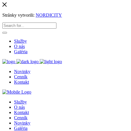
Stránky vytvorili:
NORDICITY
Služby
O nás
Galéria
Novinky
Cenník
Kontakt
Služby
O nás
Kontakt
Cenník
Novinky
Galéria