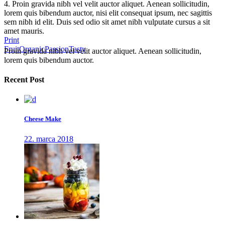
4.
Proin gravida nibh vel velit auctor aliquet. Aenean sollicitudin,
lorem quis bibendum auctor, nisi elit consequat ipsum, nec sagittis
sem nibh id elit. Duis sed odio sit amet nibh vulputate cursus a sit
amet mauris.
Print
Fruit
Organic
Passion
Tasty
Proin gravida nibh vel velit auctor aliquet. Aenean sollicitudin,
lorem quis bibendum auctor.
Recent Post
Cheese Make
22. marca 2018