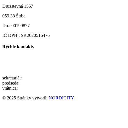
Družstevná 1557
059 38 Štrba
Ičo.: 00199877
IČ DPH.: SK2020516476
Rýchle kontakty
pdstrba@gmail.com
info@pdstrba.sk
sekretariát:
052/ 7791200
predseda:
0903/105500
vrátnica:
0910/931112
© 2025 Stránky vytvoril:
NORDICITY