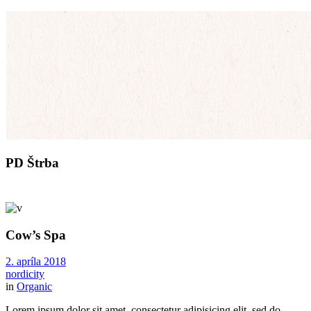
PD Štrba
Cow’s Spa
2. apríla 2018
nordicity
in
Organic
Lorem ipsum dolor sit amet, consectetur adipisicing elit, sed do