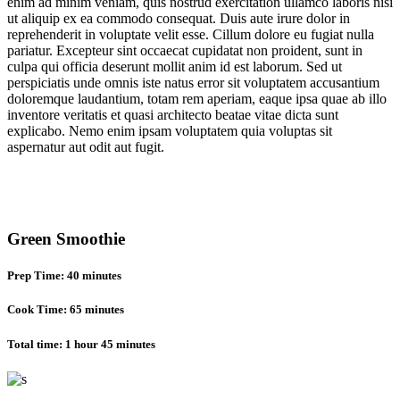
enim ad minim veniam, quis nostrud exercitation ullamco laboris nisi
ut aliquip ex ea commodo consequat. Duis aute irure dolor in
reprehenderit in voluptate velit esse. Cillum dolore eu fugiat nulla
pariatur. Excepteur sint occaecat cupidatat non proident, sunt in
culpa qui officia deserunt mollit anim id est laborum. Sed ut
perspiciatis unde omnis iste natus error sit voluptatem accusantium
doloremque laudantium, totam rem aperiam, eaque ipsa quae ab illo
inventore veritatis et quasi architecto beatae vitae dicta sunt
explicabo. Nemo enim ipsam voluptatem quia voluptas sit
aspernatur aut odit aut fugit.
Green Smoothie
Prep Time:
40 minutes
Cook Time:
65 minutes
Total time:
1 hour
45 minutes